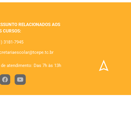
ASSUNTO RELACIONADOS AOS
S CURSOS:
1) 3181-7945
cretariaescolar@tcepe.tc.br
 de atendimento: Das 7h às 13h