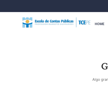
HOME
G
Algo gra