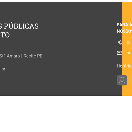
S PÚBLICAS
PARA 
NOSSO
ETO
(8
se
 Stº Amaro | Recife-PE
Horário
.br