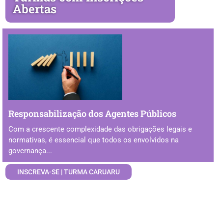
Abertas
Responsabilização dos Agentes Públicos
Com a crescente complexidade das obrigações legais e
normativas, é essencial que todos os envolvidos na
governança...
INSCREVA-SE | TURMA CARUARU