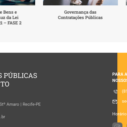
de Bens e
Governança das
Luz da Lei
Contratações Públicas
21 – FASE 2
S PÚBLICAS
PARA 
NOSSO
ETO
(8
se
 Stº Amaro | Recife-PE
Horário
.br