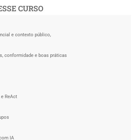
ESSE CURSO
ncial e contexto público,
s, conformidade e boas práticas
a e ReAct
rupos
 com IA