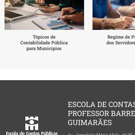
Tópicos de
Regime de P
Contabilidade Pública
dos Servidor
para Municípios
ESCOLA DE CONTA
PROFESSOR BARR
GUIMARÃES
Av. Jornalista Mário Melo, nº 90,