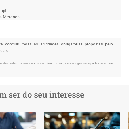
ompt
da Merenda
á concluir todas as atividades obrigatórias propostas pelo
ulas.
 das aulas. Já nos cursos com três turnos, será obrigatória a participação em
 ser do seu interesse