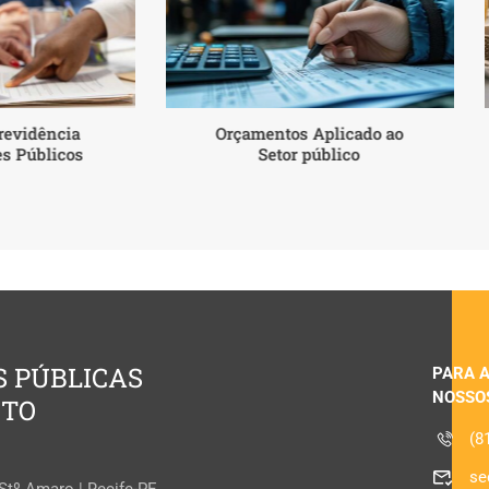
revidência
Orçamentos Aplicado ao
es Públicos
Setor público
S PÚBLICAS
PARA 
NOSSO
ETO
(8
se
 Stº Amaro | Recife-PE